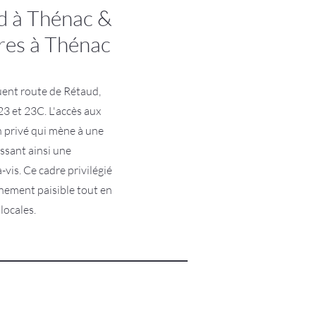
d à Thénac &
res à Thénac
uent route de Rétaud,
3 et 23C. L'accès aux
n privé qui mène à une
issant ainsi une
-vis. Ce cadre privilégié
nement paisible tout en
locales.