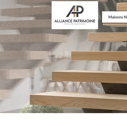
Maisons Neuves Thénac
Projets en Cours
Maisons N