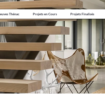
euves Thénac
Projets Finalisés
Nos Valeurs
Projets en Cours
À propos
Projets Finalisés
Contact