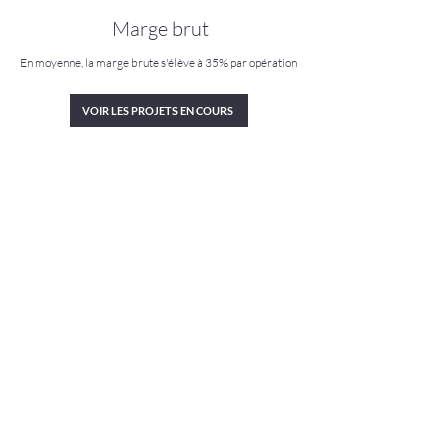
Marge brut
En moyenne, la marge brute s'élève à 35% par opération
VOIR LES PROJETS EN COURS
À propos
Alliance Patrimoine, rénovation et vente de
biens, là où chaque bâtiment retrouve son âme,
chaque coin son histoire, et chaque pierre son
éclat, pour un avenir rayonnant.
Informations
A propos
Contact
FAQ